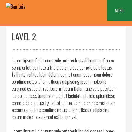
Skip
to
MENU
content
LAVEL 2
Lorem lipsum Dolor nunc vule putateulr ips dol consec.Donec
semp ertet laciniate ultricie upien disse comete dolo lectus
fgilla itollicil tua ludin dolor. nec met quam accumsan dolore
condime netus lullam utlacus adipiscing ipsum molestie
euismod estibulum vel.Lorem lipsum Dolor nunc vule putateulr
ips dol consec.Donec semp ertet laciniate ultricie upien disse
comete dolo lectus fgilla itollicil tua ludin dolor. nec met quam
accumsan dolore condime netus lullam utlacus adipiscing
ipsum molestie euismod estibulum vel.
Lorem lipsum Dolor nunc vule putateulr ips dol consec.Donec