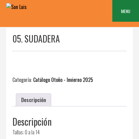
Skip
to
MENU
content
05. SUDADERA
Categoría:
Catálogo Otoño - Invierno 2025
Descripción
Descripción
Tallas: 0 a la 14