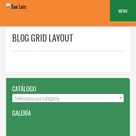
Skip
to
MENU
content
BLOG GRID LAYOUT
CATÁLOGO
Selecciona una categoría
GALERÍA