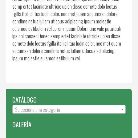
semp ertet laciniate ultricie upien disse comete dolo lectus
fgilla itollicil tua ludin dolor. nec met quam accumsan dolore
condime netus lullam utlacus adipiscing ipsum molestie
euismod estibulum vel.Lorem lipsum Dolor nunc vule putateulr
ips dol consec.Donec semp ertet laciniate ultricie upien disse
comete dolo lectus fgilla itollicil tua ludin dolor. nec met quam
accumsan dolore condime netus lullam utlacus adipiscing
ipsum molestie euismod estibulum vel.
CATÁLOGO
Selecciona una categoría
GALERÍA