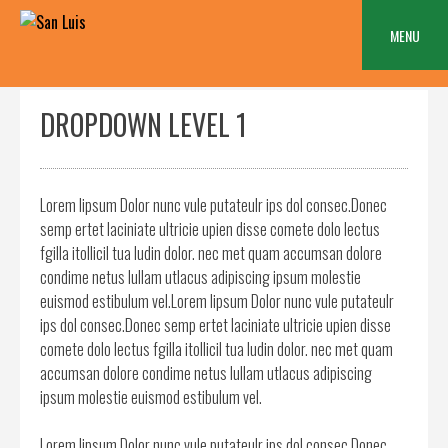
Skip
to
MENU
content
DROPDOWN LEVEL 1
Lorem lipsum Dolor nunc vule putateulr ips dol consec.Donec
semp ertet laciniate ultricie upien disse comete dolo lectus
fgilla itollicil tua ludin dolor. nec met quam accumsan dolore
condime netus lullam utlacus adipiscing ipsum molestie
euismod estibulum vel.Lorem lipsum Dolor nunc vule putateulr
ips dol consec.Donec semp ertet laciniate ultricie upien disse
comete dolo lectus fgilla itollicil tua ludin dolor. nec met quam
accumsan dolore condime netus lullam utlacus adipiscing
ipsum molestie euismod estibulum vel.
Lorem lipsum Dolor nunc vule putateulr ips dol consec.Donec