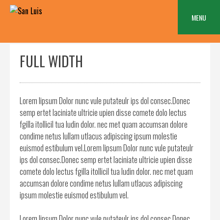
Skip
to
MENU
content
FULL WIDTH
Lorem lipsum Dolor nunc vule putateulr ips dol consec.Donec
semp ertet laciniate ultricie upien disse comete dolo lectus
fgilla itollicil tua ludin dolor. nec met quam accumsan dolore
condime netus lullam utlacus adipiscing ipsum molestie
euismod estibulum vel.Lorem lipsum Dolor nunc vule putateulr
ips dol consec.Donec semp ertet laciniate ultricie upien disse
comete dolo lectus fgilla itollicil tua ludin dolor. nec met quam
accumsan dolore condime netus lullam utlacus adipiscing
ipsum molestie euismod estibulum vel.
Lorem lipsum Dolor nunc vule putateulr ips dol consec.Donec