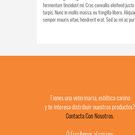
fermentum tincidunt mi. Cras convallis eleifend justo 
turpis. Nunc in mollis massa, eu fringilla libero. Aliq
semper mauris vitae, hendrerit erat. Sed ac mi ac puru
Tienes una veterinaria, estética canina
y te interesa distribuir nuestros productos
Contacta Con Nosotros.
Ó Escríbenos al correo: