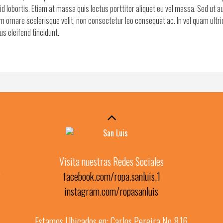
id lobortis. Etiam at massa quis lectus porttitor aliquet eu vel massa. Sed ut 
uam ornare scelerisque velit, non consectetur leo consequat ac. In vel quam ultri
s eleifend tincidunt.
Visita nuestras Redes Sociales
?
facebook.com/ropa.sanluis.1
instagram.com/ropasanluis
Estamos Ubicados en: Carlos Pereira No.816