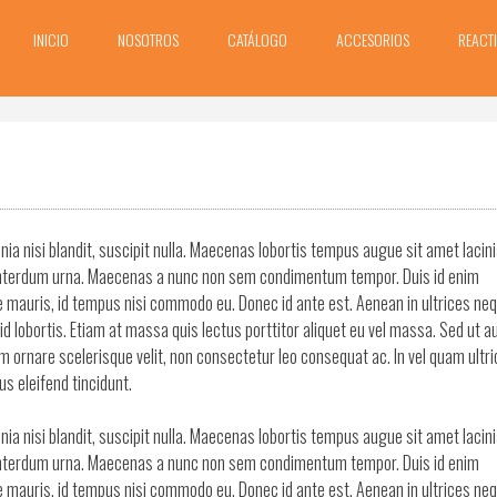
INICIO
NOSOTROS
CATÁLOGO
ACCESORIOS
REACT
inia nisi blandit, suscipit nulla. Maecenas lobortis tempus augue sit amet lacinia
t interdum urna. Maecenas a nunc non sem condimentum tempor. Duis id enim
ie mauris, id tempus nisi commodo eu. Donec id ante est. Aenean in ultrices neq
id lobortis. Etiam at massa quis lectus porttitor aliquet eu vel massa. Sed ut 
uam ornare scelerisque velit, non consectetur leo consequat ac. In vel quam ultri
s eleifend tincidunt.
inia nisi blandit, suscipit nulla. Maecenas lobortis tempus augue sit amet lacinia
t interdum urna. Maecenas a nunc non sem condimentum tempor. Duis id enim
ie mauris, id tempus nisi commodo eu. Donec id ante est. Aenean in ultrices neq