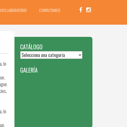
IVOS LABORATORIO
CONTACTANOS
CATÁLOGO
. In
GALERÍA
ue,
augue
cies,
. In
ue,