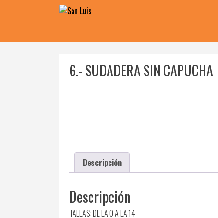
Skip
to
content
6.- SUDADERA SIN CAPUCHA
Descripción
Descripción
TALLAS: DE LA 0 A LA 14