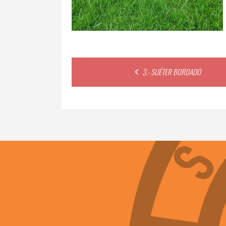
Post
3.- SUÉTER BORDADO
navigation