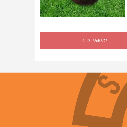
Post
11.- CHALECO
navigation